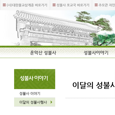
주
본
(사)대한불교삼계종 바로가기
성불사 포교국 바로가기
추모관 자인
메
문
뉴
내
바
용
로
바
가
로
기
가
기
주
요
메
뉴
이달의 성불
성불사 이야기
이달의 성불사행사