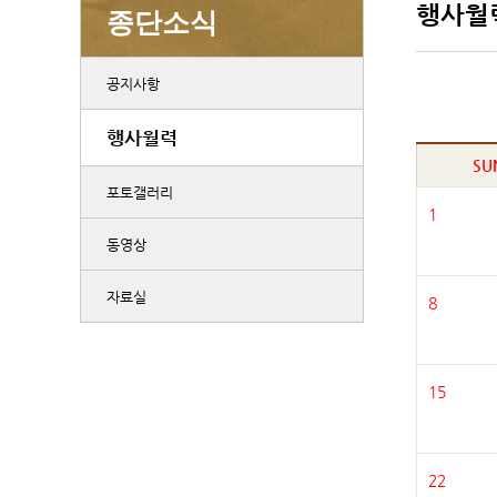
행사월
종단소식
공지사항
행사월력
SU
포토갤러리
1
동영상
자료실
8
15
22