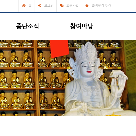
홈
로그인
회원가입
즐겨찾기 추가
종단소식
참여마당
종단소식
참여마당
공지사항
교리상담실
행사월력
자유게시판
포토갤러리
동영상
자료실