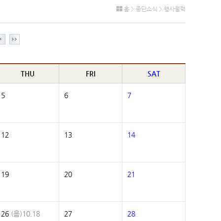
홈 > 종단소식 > 행사월력
THU
FRI
SAT
5
6
7
12
13
14
19
20
21
26
(음)10.18
27
28