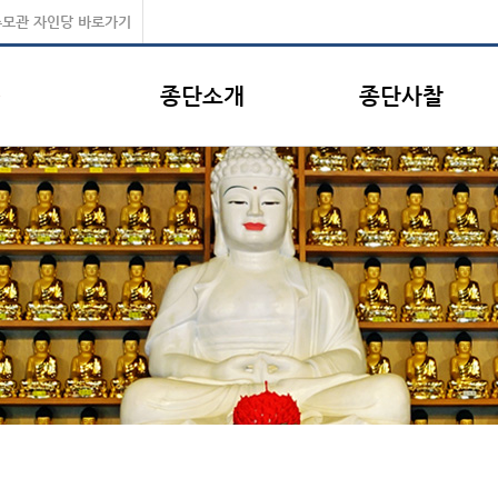
모관 자인당 바로가기
종단소개
종단사찰
성불사 종단소개
종단사찰안내
종단소개
사찰검색
총무원장
종단기구안내
종단뉴스
총무원