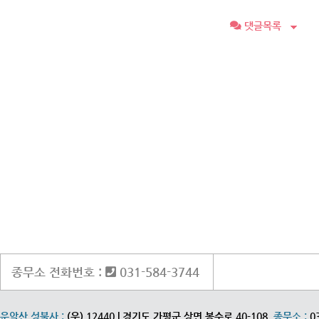
댓글목록
종무소 전화번호 :
031-584-3744
운악산 성불사 :
(우) 12440 | 경기도 가평군 상면 봉수로 40-108
종무소 :
0