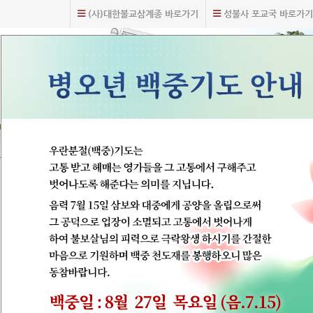
(사)대한불교삼계종 바로가기
성불사 포교국 바로가기
주
요
메
뉴