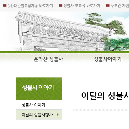
주
본
(사)대한불교삼계종 바로가기
성불사 포교국 바로가기
추모관 자인
메
문
뉴
내
바
용
로
바
가
로
기
가
기
주
요
메
뉴
이달의 성불
성불사 이야기
이달의 성불사행사