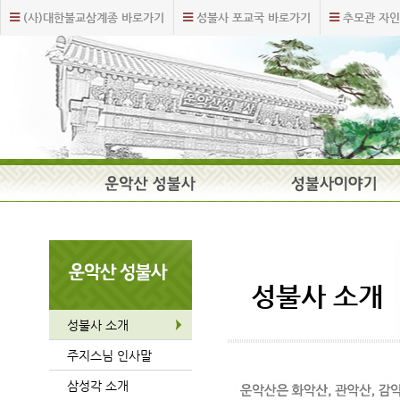
주
본
(사)대한불교삼계종 바로가기
성불사 포교국 바로가기
추모관 자인
메
문
뉴
내
바
용
로
바
가
로
기
가
기
주
요
메
뉴
성불사 소개
성불사 소개
주지스님 인사말
삼성각 소개